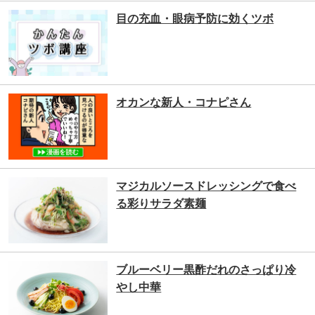
目の充血・眼病予防に効くツボ
オカンな新人・コナピさん
マジカルソースドレッシングで食べ
る彩りサラダ素麺
ブルーベリー黒酢だれのさっぱり冷
やし中華