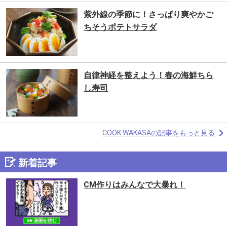
紫外線の季節に！さっぱり爽やかご
ちそうポテトサラダ
自律神経を整えよう！春の海鮮ちら
し寿司
COOK WAKASAの記事をもっと見る
新着記事
CM作りはみんなで大暴れ！