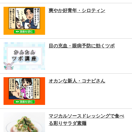
爽やか好青年・シロティン
目の充血・眼病予防に効くツボ
オカンな新人・コナピさん
マジカルソースドレッシングで食べ
る彩りサラダ素麺