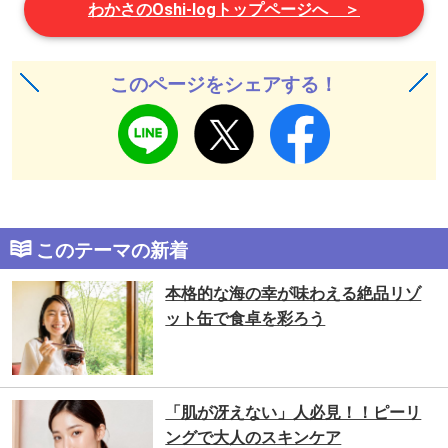
わかさのOshi-logトップページへ ＞
このページをシェアする！
このテーマの新着
本格的な海の幸が味わえる絶品リゾ
ット缶で食卓を彩ろう
「肌が冴えない」人必見！！ピーリ
ングで⼤⼈のスキンケア