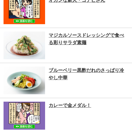
オカンな新人・コナピさん
マジカルソースドレッシングで食べ
る彩りサラダ素麺
ブルーベリー黒酢だれのさっぱり冷
やし中華
カレーで金メダル！