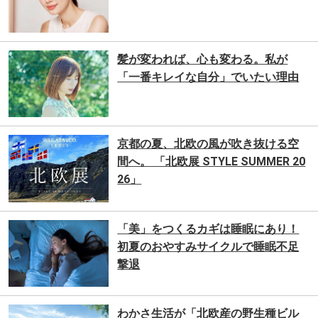
髪が変われば、心も変わる。私が
「一番キレイな自分」でいたい理由
京都の夏、北欧の風が吹き抜ける空
間へ。 「北欧展 STYLE SUMMER 20
26」
「美」をつくるカギは睡眠にあり！
初夏のおやすみサイクルで睡眠不足
撃退
わかさ生活が「北欧産の野生種ビル