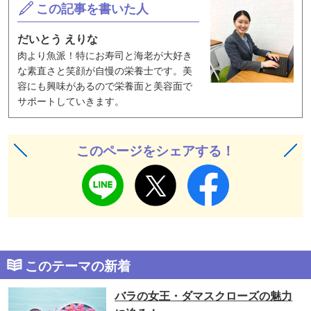
この記事を書いた人
だいとう えりな
肉より魚派！特に
お寿司と
海老が大好き
な
素直さと笑顔が自慢の
栄養士です。
美
容にも興味があるので栄養面と美容面で
サポートしていき
ます。
このページをシェアする！
このテーマの新着
バラの女王・ダマスクローズの魅力