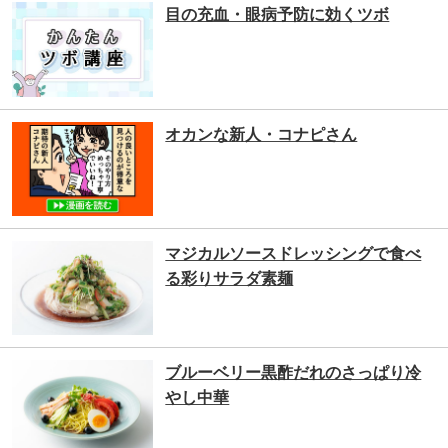
目の充血・眼病予防に効くツボ
オカンな新人・コナピさん
マジカルソースドレッシングで食べ
る彩りサラダ素麺
ブルーベリー黒酢だれのさっぱり冷
やし中華