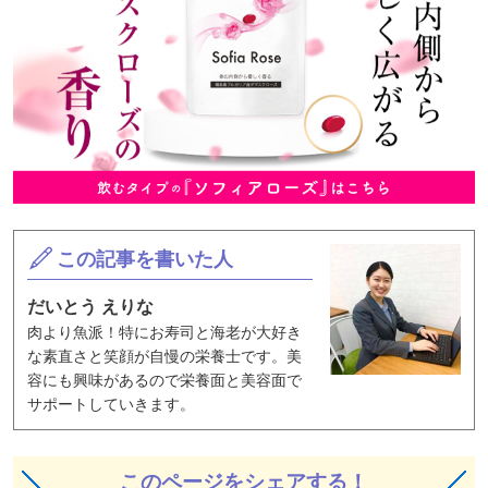
この記事を書いた人
だいとう えりな
肉より魚派！特に
お寿司と
海老が大好き
な
素直さと笑顔が自慢の
栄養士です。
美
容にも興味があるので栄養面と美容面で
サポートしていき
ます。
このページをシェアする！