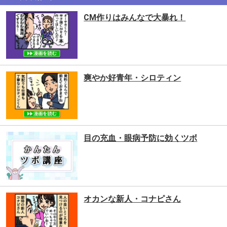
CM作りはみんなで大暴れ！
爽やか好青年・シロティン
目の充血・眼病予防に効くツボ
オカンな新人・コナピさん