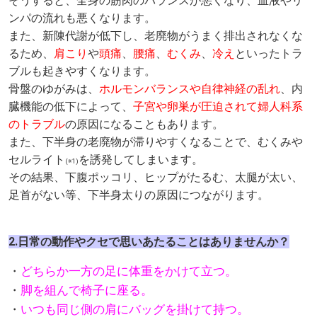
そうすると、全身の筋肉のバランスが悪くなり、血液やリ
ンパの流れも悪くなります。
また、新陳代謝が低下し、老廃物がうまく排出されなくな
るため、
肩こり
や
頭痛
、
腰痛
、
むくみ
、
冷え
といったトラ
ブルも起きやすくなります。
骨盤のゆがみは、
ホルモンバランスや自律神経の乱れ
、内
臓機能の低下によって、
子宮や卵巣が圧迫されて婦人科系
のトラブル
の原因になることもあります。
また、下半身の老廃物が滞りやすくなることで、むくみや
セルライト
を誘発してしまいます。
(※1)
その結果、下腹ポッコリ、ヒップがたるむ、太腿が太い、
足首がない等、下半身太りの原因につながります。
2.日常の動作やクセで思いあたることはありませんか？
・
どちらか一方の足に体重をかけて立つ。
・
脚を組んで椅子に座る。
・
いつも同じ側の肩にバッグを掛けて持つ。