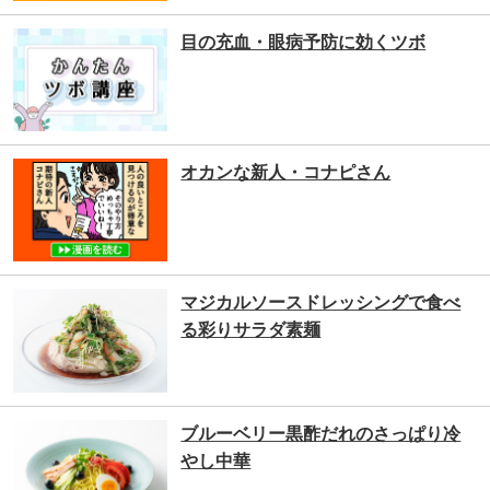
目の充血・眼病予防に効くツボ
オカンな新人・コナピさん
マジカルソースドレッシングで食べ
る彩りサラダ素麺
ブルーベリー黒酢だれのさっぱり冷
やし中華