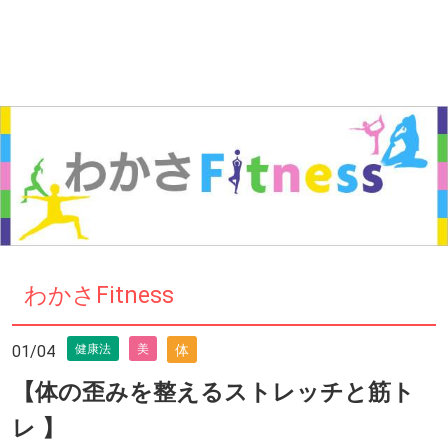
わかさFitness
01/04
健康法
美
体
【体の歪みを整えるストレッチと筋ト
レ 】