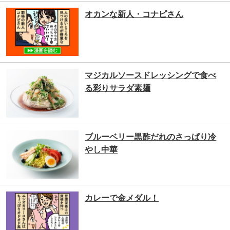
オカンな新人・コナピさん
マジカルソースドレッシングで食べ
る彩りサラダ素麺
ブルーベリー黒酢だれのさっぱり冷
やし中華
カレーで金メダル！