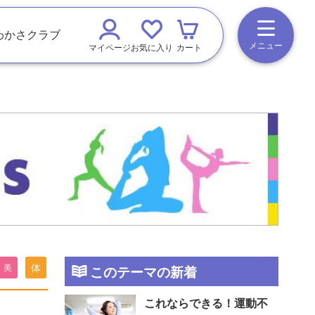
わかさクラブ
メニュー
マイページ
お気に入り
カート
体
美
このテーマの新着
これならできる！運動不