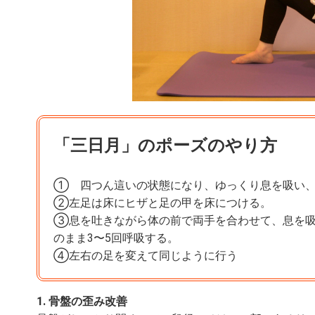
「三日月」のポーズのやり方
① 四つん這いの状態になり、ゆっくり息を吸い、
②左足は床にヒザと足の甲を床につける。
③息を吐きながら体の前で両手を合わせて、息を吸
のまま3〜5回呼吸する。
④左右の足を変えて同じように行う
1. 骨盤の歪み改善