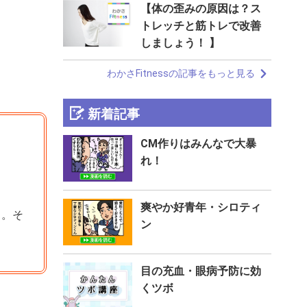
【体の歪みの原因は？ス
トレッチと筋トレで改善
しましょう！ 】
わかさFitnessの記事をもっと見る
新着記事
CM作りはみんなで大暴
れ！
爽やか好青年・シロティ
る。そ
ン
目の充血・眼病予防に効
くツボ