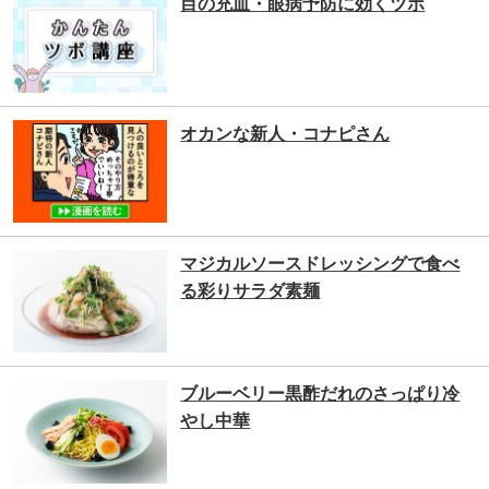
目の充血・眼病予防に効くツボ
オカンな新人・コナピさん
マジカルソースドレッシングで食べ
る彩りサラダ素麺
ブルーベリー黒酢だれのさっぱり冷
やし中華