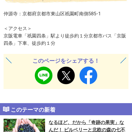
仲源寺：京都府京都市東山区祇園町南側585-1
＜アクセス＞
京阪電車「祇園四条」駅より徒歩約１分京都市バス「京阪
四条」下車、徒歩約１分
このページをシェアする！
このテーマの新着
なるほど、だから「奇跡の果実」な
んだ！ ビルベリーと北欧の森の七不