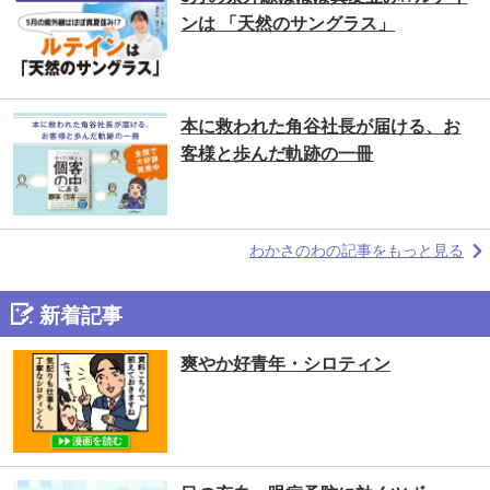
ンは 「天然のサングラス」
本に救われた⻆谷社長が届ける、お
客様と歩んだ軌跡の一冊
わかさのわの記事をもっと見る
新着記事
爽やか好青年・シロティン