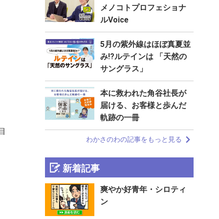
メノコトプロフェショナ
ルVoice
5月の紫外線はほぼ真夏並
み!?ルテインは 「天然の
サングラス」
本に救われた⻆谷社長が
届ける、お客様と歩んだ
軌跡の一冊
目
わかさのわの記事をもっと見る
新着記事
爽やか好青年・シロティ
ン