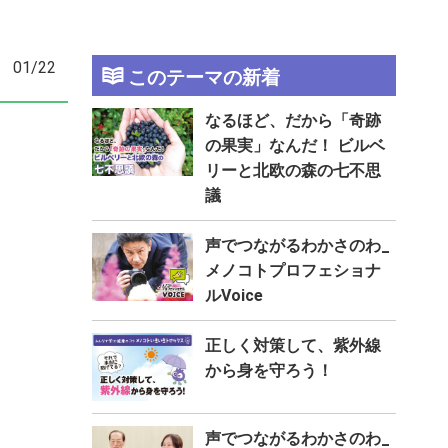
01/22
このテーマの新着
なるほど、だから「奇跡
の果実」なんだ！ ビルベ
リーと北欧の森の七不思
議
声でつながるわかさのわ_
メノコトプロフェショナ
ルVoice
正しく対策して、紫外線
から身を守ろう！
声でつながるわかさのわ_