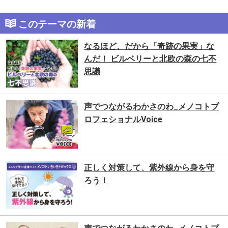
このテーマの新着
なるほど、だから「奇跡の果実」な
んだ！ ビルベリーと北欧の森の七不
思議
声でつながるわかさのわ_メノコトプ
ロフェショナルVoice
正しく対策して、紫外線から身を守
ろう！