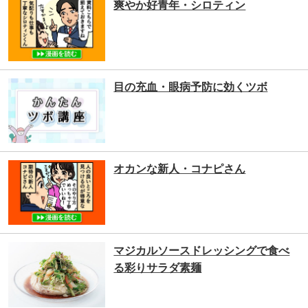
爽やか好青年・シロティン
目の充血・眼病予防に効くツボ
オカンな新人・コナピさん
マジカルソースドレッシングで食べ
る彩りサラダ素麺