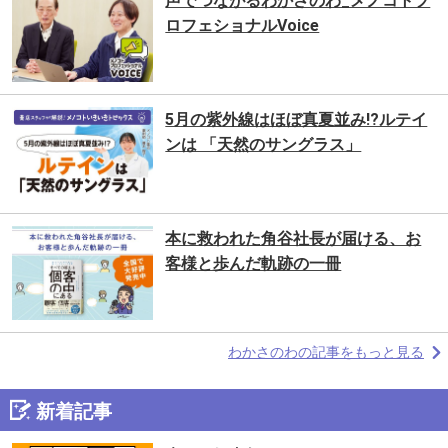
声でつながるわかさのわ_メノコトプ
ロフェショナルVoice
5月の紫外線はほぼ真夏並み!?ルテイ
ンは 「天然のサングラス」
本に救われた⻆谷社長が届ける、お
客様と歩んだ軌跡の一冊
わかさのわの記事をもっと見る
新着記事