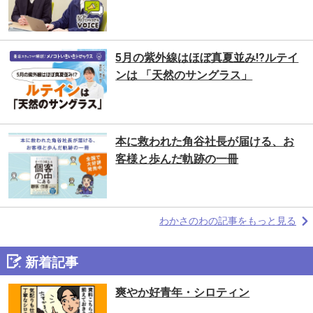
5月の紫外線はほぼ真夏並み!?ルテイ
ンは 「天然のサングラス」
本に救われた⻆谷社長が届ける、お
客様と歩んだ軌跡の一冊
わかさのわの記事をもっと見る
新着記事
爽やか好青年・シロティン