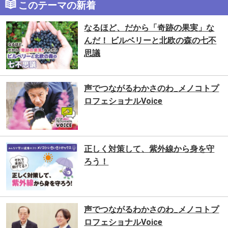
このテーマの新着
なるほど、だから「奇跡の果実」な
んだ！ ビルベリーと北欧の森の七不
思議
声でつながるわかさのわ_メノコトプ
ロフェショナルVoice
正しく対策して、紫外線から身を守
ろう！
声でつながるわかさのわ_メノコトプ
ロフェショナルVoice