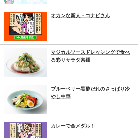
オカンな新人・コナピさん
マジカルソースドレッシングで食べ
る彩りサラダ素麺
ブルーベリー黒酢だれのさっぱり冷
やし中華
カレーで金メダル！