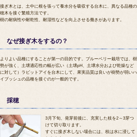
接ぎ木とは、土中に根を張って養水分を吸収する台木に、異なる品種の
穂木を接ぐ繁殖方法です。
樹の耐病性や耐乾性、耐湿性などを向上させる働きがあります。
なぜ接ぎ木をするの？
よりよい品種にすることが第一の目的です。ブルーベリー栽培では、樹
勢が強く、土壌適応性の幅が広い（土壌pH、土壌水分および乾燥など
に対して）ラビットアイを台木にして、果実品質は良いが樹勢が弱いハ
イブッシュの品種を接ぐのが一般的です。
採穂
3月下旬、発芽前後に、充実した枝を2～3芽つ
けて切り取ります。
すぐに接ぎ木しない場合には、枝は水に浸して