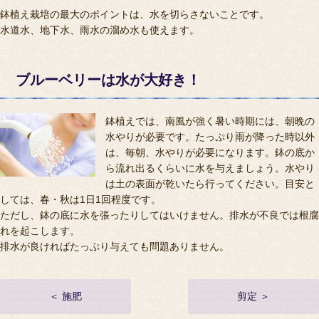
鉢植え栽培の最大のポイントは、水を切らさないことです。
水道水、地下水、雨水の溜め水も使えます。
ブルーベリーは水が大好き！
鉢植えでは、南風が強く暑い時期には、朝晩の
水やりが必要です。たっぷり雨が降った時以外
は、毎朝、水やりが必要になります。鉢の底か
ら流れ出るくらいに水を与えましょう。水やり
は土の表面が乾いたら行ってください。目安と
しては、春・秋は1日1回程度です。
ただし、鉢の底に水を張ったりしてはいけません。排水が不良では根腐
れを起こします。
排水が良ければたっぷり与えても問題ありません。
＜ 施肥
剪定 ＞