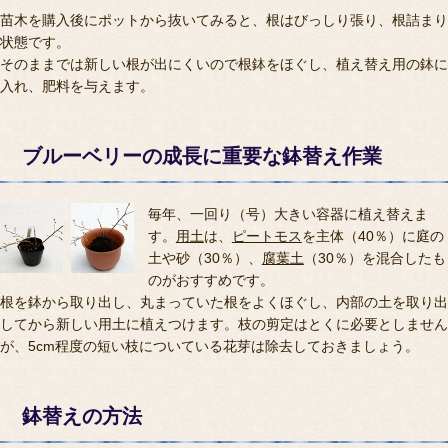
苗木を購入後にポットから抜いてみると、根はびっしり張り、根詰まり
状態です。
そのままでは新しい根が出にくいので根鉢をほぐし、植え替え用の鉢に
入れ、肥料を与えます。
ブルーベリーの成長に重要な鉢替え作業
毎年、一回り（号）大きい容器に植え替えま
す。
用土
は、
ピートモス
を主体（40％）に庭の
土や砂（30％）、
腐葉土
（30％）を混合したも
のがおすすめです。
根を鉢から取り出し、丸まっていた根をよくほぐし、内部の土を取り出
してから新しい用土に植えつけます。枝の剪定はとくに必要としません
が、5cm程度の短い枝についている花芽は除去しておきましょう。
鉢替えの方法