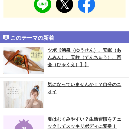
このテーマの新着
ツボ【湧泉（ゆうせん）、安眠（あ
んみん）、天柱（てんちゅう）、百
会（ひゃくえ）】】
気になっていませんか！？自分のニ
オイ
夏はむくみやすい？生活習慣をチェ
ックしてスッキリボディに変身！