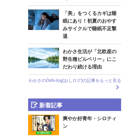
「美」をつくるカギは睡
眠にあり！初夏のおやす
みサイクルで睡眠不足撃
退
わかさ生活が「北欧産の
野生種ビルベリー」にこ
だわり続ける理由
わかさのOshi-log(おしログ)の記事をもっと見る
新着記事
爽やか好青年・シロティ
ン