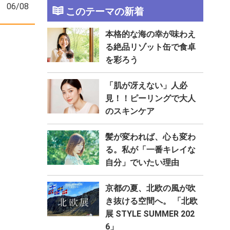
06/08
このテーマの新着
本格的な海の幸が味わえ
る絶品リゾット缶で食卓
を彩ろう
「肌が冴えない」人必
見！！ピーリングで⼤⼈
のスキンケア
髪が変われば、心も変わ
る。私が「一番キレイな
自分」でいたい理由
京都の夏、北欧の風が吹
き抜ける空間へ。 「北欧
展 STYLE SUMMER 202
6」