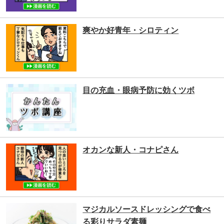
爽やか好青年・シロティン
目の充血・眼病予防に効くツボ
オカンな新人・コナピさん
マジカルソースドレッシングで食べ
る彩りサラダ素麺