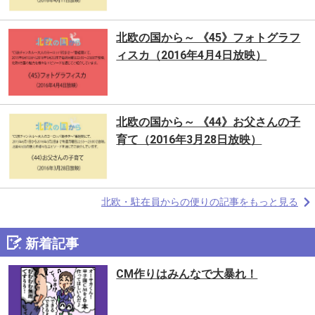
北欧の国から～ 《45》フォトグラフ
ィスカ（2016年4月4日放映）
北欧の国から～ 《44》お父さんの子
育て（2016年3月28日放映）
北欧・駐在員からの便りの記事をもっと見る
新着記事
CM作りはみんなで大暴れ！