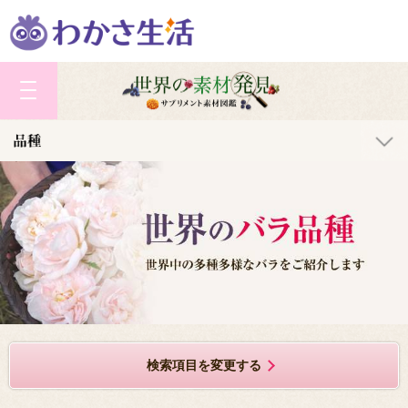
検索メニュー
検索メニュー
見たい項目をお選びください
見たい項目をお選びください
名前順から探す
系統から探す
色から探す
作出国から探す
花形から探す
すべての種類のバラを見る
検索項目を変更する