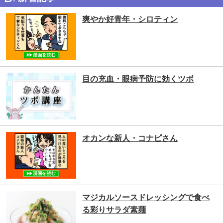
爽やか好青年・シロティン
目の充血・眼病予防に効くツボ
オカンな新人・コナピさん
マジカルソースドレッシングで食べ
る彩りサラダ素麺