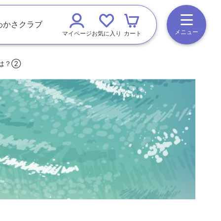
わかさクラブ
メニュー
マイページ
お気に入り
カート
は？②