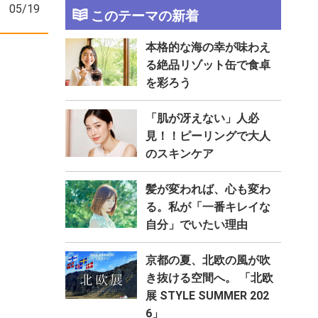
05/19
このテーマの新着
本格的な海の幸が味わえ
る絶品リゾット缶で食卓
を彩ろう
「肌が冴えない」人必
見！！ピーリングで⼤⼈
のスキンケア
髪が変われば、心も変わ
る。私が「一番キレイな
自分」でいたい理由
京都の夏、北欧の風が吹
き抜ける空間へ。 「北欧
展 STYLE SUMMER 202
6」