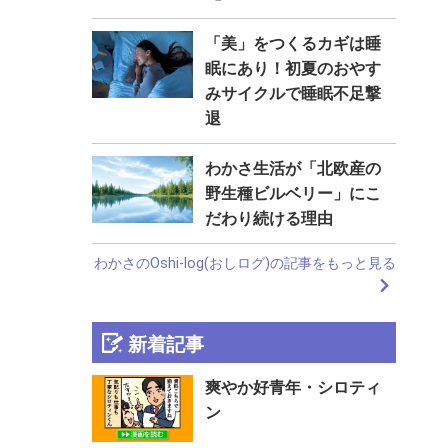
「美」をつくるカギは睡
眠にあり！初夏のおやす
みサイクルで睡眠不足撃
退
わかさ生活が「北欧産の
野生種ビルベリー」にこ
だわり続ける理由
わかさのOshi-log(おしログ)の記事をもっと見る
新着記事
爽やか好青年・シロティ
ン