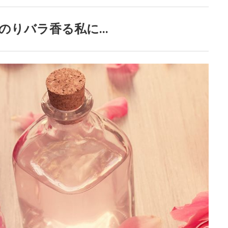
のりバラ香る私に...