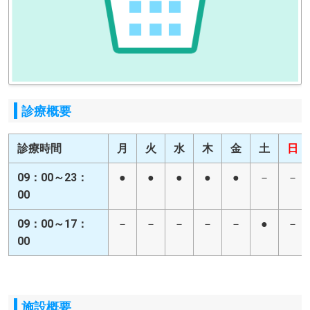
診療概要
診療時間
月
火
水
木
金
土
日
09：00～23：
●
●
●
●
●
－
－
00
09：00～17：
－
－
－
－
－
●
－
00
施設概要