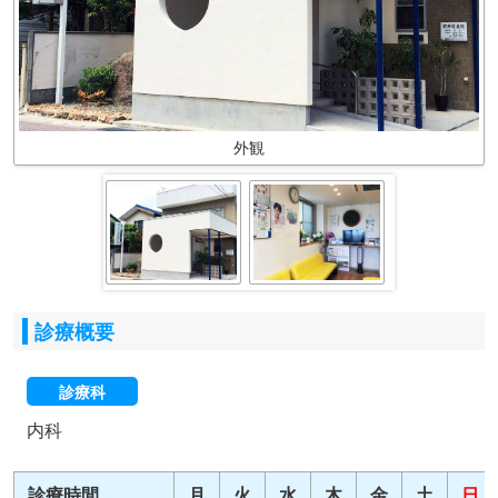
外観
診療概要
診療科
内科
診療時間
月
火
水
木
金
土
日