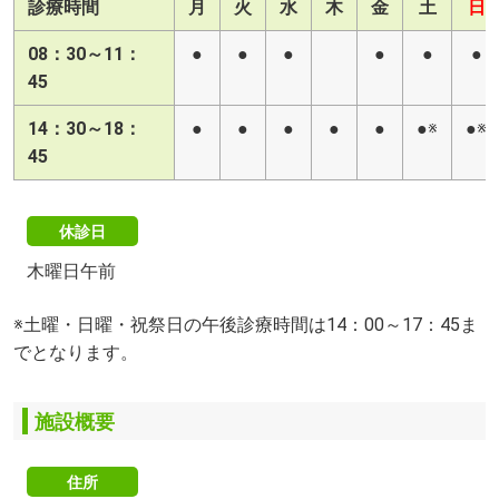
診療時間
月
火
水
木
金
土
日
08：30～11：
●
●
●
●
●
●
45
14：30～18：
●
●
●
●
●
●※
●※
45
休診日
木曜日午前
※土曜・日曜・祝祭日の午後診療時間は14：00～17：45ま
でとなります。
施設概要
住所