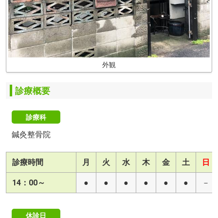
外観
診療概要
診療科
鍼灸整骨院
診療時間
月
火
水
木
金
土
日
14：00～
●
●
●
●
●
●
－
休診日