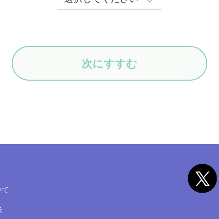
次にすすむ
いて
示